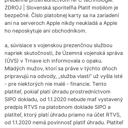
ZDROJ | Slovenská sporiteľňa Platiť mobilom je
bezpečné. Číslo platobnej karty sa na zariadení
ani na serveroch Apple nikdy neukladá a Apple
ho neposkytuje ani obchodníkom.
a, súvisiace s vojenskou prezenčnou službou
napriek skutočnosti, že Územná vojenská správa
(ÚVS) v Trnave ich informovala o opaku.
Mladých mužov, ktorí sa práve v týchto dňoch
pripravujú na odvody, „služba vlasti“ už vyšla isté
- pre niektorých nie malé - financie. Tento
platiteľ, pokiaľ platí úhradu prostredníctvom
SIPO dokladu, od 1.1.2020 nebude mať vystavený
predpis RTVS na platobnom doklade SIPO a
platiteľ, ktorý platí úhradu priamo na účet RTVS,
od 1.1.2020 nemá povinnosť platiť úhradu. Platiteľ