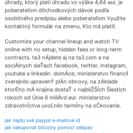
úhrady, ktorý platí úhradu vo výške 4,64 eur, je
poberateľom dôchodkových dávok podľa
osobitného predpisu alebo poberateľom Využite
kontaktný formulár na zmenu, Kto má platiť.
Customize your channel lineup and watch TV
online with no setup, hidden fees or long-term
contracts. ta3 nÁjdete aj na ta3.com a na
sociÁlnych sieŤach facebook, twitter, instagram,
youtube a linkedin. domÁce; ministerstvo financiÍ
zverejnilo upravenÝ plÁn obnovy, na zÁklade
ktorÉho mÁ krajina dostaŤ v najbliŽŠÍch Šiestich
rokoch od Únie 6 miliÁrd eur. ministerstvo
zdravotnÍctva uvoĽnilo termÍny na oČkovanie.
jak najdu své paypal e-mailové id
jak nakupovat bitcoiny pomocí zebpay