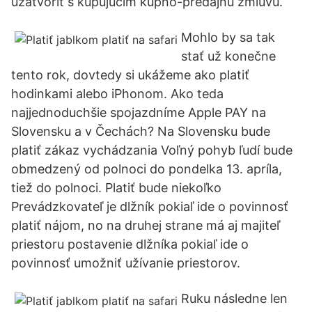
uzatvoriť s kupujúcim kúpno-predajnú zmluvu.
Mohlo by sa tak
stať už konečne
tento rok, dovtedy si ukážeme ako platiť
hodinkami alebo iPhonom. Ako teda
najjednoduchšie spojazdníme Apple PAY na
Slovensku a v Čechách? Na Slovensku bude
platiť zákaz vychádzania Voľný pohyb ľudí bude
obmedzený od polnoci do pondelka 13. apríla,
tiež do polnoci. Platiť bude niekoľko
Prevádzkovateľ je dlžník pokiaľ ide o povinnosť
platiť nájom, no na druhej strane má aj majiteľ
priestoru postavenie dlžníka pokiaľ ide o
povinnosť umožniť užívanie priestorov.
Ruku následne len