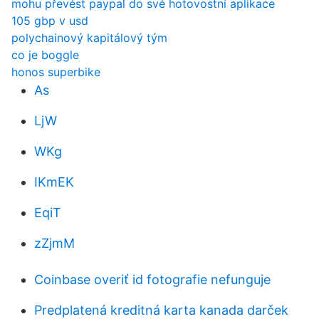
mohu převést paypal do své hotovostní aplikace
105 gbp v usd
polychainový kapitálový tým
co je boggle
honos superbike
As
LjW
WKg
IKmEK
EqiT
zZjmM
Coinbase overiť id fotografie nefunguje
Predplatená kreditná karta kanada darček