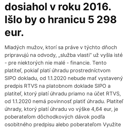
dosiahol v roku 2016.
Išlo by o hranicu 5 298
eur.
Mladých mužov, ktorí sa práve v týchto dňoch
pripravujú na odvody, „služba vlasti“ už vyšla isté
- pre niektorých nie malé - financie. Tento
platiteľ, pokiaľ platí úhradu prostredníctvom
SIPO dokladu, od 1.1.2020 nebude mať vystavený
predpis RTVS na platobnom doklade SIPO a
platiteľ, ktorý platí úhradu priamo na účet RTVS,
od 1.1.2020 nemá povinnosť platiť úhradu. Platiteľ
úhrady, ktorý platí úhradu vo výške 4,64 eur, je
poberateľom dôchodkových dávok podľa
osobitného predpisu alebo poberateľom Využite