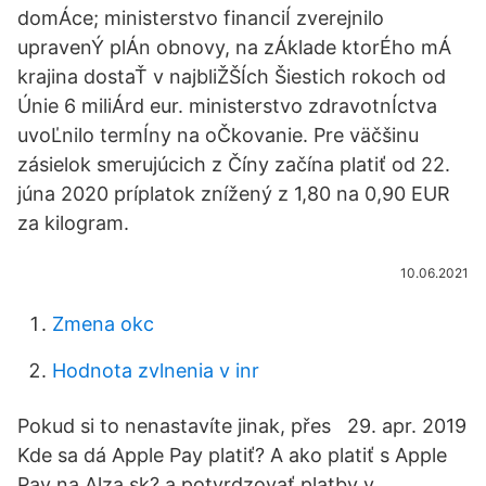
domÁce; ministerstvo financiÍ zverejnilo
upravenÝ plÁn obnovy, na zÁklade ktorÉho mÁ
krajina dostaŤ v najbliŽŠÍch Šiestich rokoch od
Únie 6 miliÁrd eur. ministerstvo zdravotnÍctva
uvoĽnilo termÍny na oČkovanie. Pre väčšinu
zásielok smerujúcich z Číny začína platiť od 22.
júna 2020 príplatok znížený z 1,80 na 0,90 EUR
za kilogram.
10.06.2021
Zmena okc
Hodnota zvlnenia v inr
Pokud si to nenastavíte jinak, přes 29. apr. 2019
Kde sa dá Apple Pay platiť? A ako platiť s Apple
Pay na Alza.sk? a potvrdzovať platby v