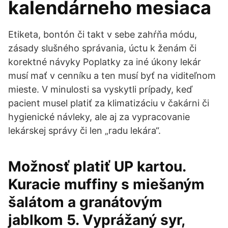
kalendárneho mesiaca
Etiketa, bontón či takt v sebe zahŕňa módu,
zásady slušného správania, úctu k ženám či
korektné návyky Poplatky za iné úkony lekár
musí mať v cenníku a ten musí byť na viditeľnom
mieste. V minulosti sa vyskytli prípady, keď
pacient musel platiť za klimatizáciu v čakárni či
hygienické návleky, ale aj za vypracovanie
lekárskej správy či len „radu lekára“.
Možnosť platiť UP kartou.
Kuracie muffiny s miešaným
šalátom a granátovým
jablkom 5. Vyprážaný syr,