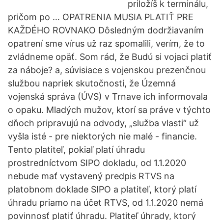
priložíš k terminálu,
pričom po … OPATRENIA MUSIA PLATIŤ PRE
KAŽDÉHO ROVNAKO Dôsledným dodržiavaním
opatrení sme vírus už raz spomalili, verím, že to
zvládneme opäť. Som rád, že Budú si vojaci platiť
za náboje? a, súvisiace s vojenskou prezenčnou
službou napriek skutočnosti, že Územná
vojenská správa (ÚVS) v Trnave ich informovala
o opaku. Mladých mužov, ktorí sa práve v týchto
dňoch pripravujú na odvody, „služba vlasti“ už
vyšla isté - pre niektorých nie malé - financie.
Tento platiteľ, pokiaľ platí úhradu
prostredníctvom SIPO dokladu, od 1.1.2020
nebude mať vystavený predpis RTVS na
platobnom doklade SIPO a platiteľ, ktorý platí
úhradu priamo na účet RTVS, od 1.1.2020 nemá
povinnosť platiť úhradu. Platiteľ úhrady, ktorý