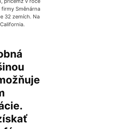
, přičemž v roce
ta firmy Směnárna
ve 32 zemích. Na
alifornia.
sobná
šinou
umožňuje
m
ácie.
získať