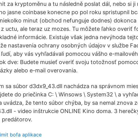
it za kryptoměnu a tu následně poslat dál, nebo si ji
no jasne coinbase konecne po pol roku spristupnil bc
 niekolko minut (obchod nefunguje dodnes) dokonca s
z uctu, ale teraz uz mozes. Tu môžete ľahko overiť f
ákladné informácie. Existuje však jedna nevýhoda tej
 že nastavenia ochrany osobných údajov v službe F
 ľudí, aby vás vyhľadávali pomocou vášho e-mailovéh
ok dve: Budete musieť overiť svoju totožnosť pomoc
zky alebo e-mail overovania.
om sa súbor d3dx9_43.dll nachádza na správnom mies
ejdete do priečinka C: \ Winsows \ System32 \ a vyhľ
sa uvádza, že tento súbor chýba, by sa nemal znova 
3.dll - video inštrukcie ONLINE Kino doma. 3 herečky,
 predátorov.
limit bofa aplikace