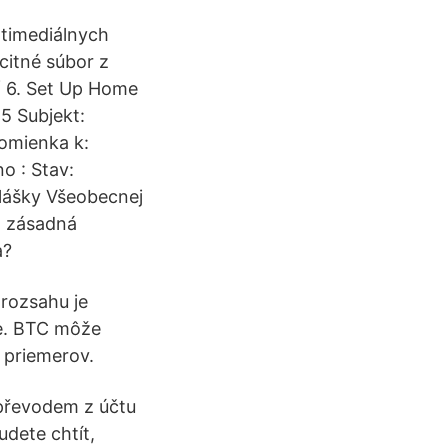
ltimediálnych
citné súbor z
ť 6. Set Up Home
 5 Subjekt:
pomienka k:
o : Stav:
hlášky Všeobecnej
á zásadná
a?
rozsahu je
ie. BTC môže
 priemerov.
e převodem z účtu
udete chtít,