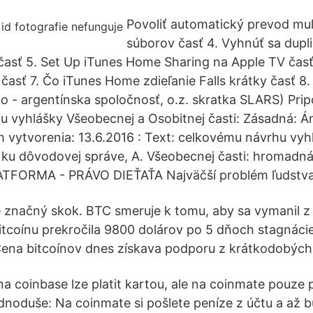
Povoliť automatický prevod mu
súborov časť 4. Vyhnúť sa dupli
časť 5. Set Up iTunes Home Sharing na Apple TV čas
 časť 7. Čo iTunes Home zdieľanie Falls krátky časť 8.
 - argentínska spoločnosť, o.z. skratka SLARS) Pri
 vyhlášky Všeobecnej a Osobitnej časti: Zásadná: Án
 vytvorenia: 13.6.2016 : Text: celkovému návrhu vy
i ku dôvodovej správe, A. Všeobecnej časti: hromadn
ATFORMA - PRÁVO DIEŤAŤA Najväčší problém ľudstv
značný skok. BTC smeruje k tomu, aby sa vymanil z 
itcoínu prekročila 9800 dolárov po 5 dňoch stagnác
Cena bitcoínov dnes získava podporu z krátkodobých
 na coinbase lze platit kartou, ale na coinmate pouz
ednoduše: Na coinmate si pošlete peníze z účtu a až b