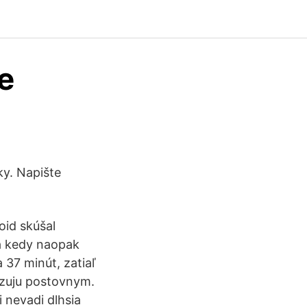
e
ky. Napište
oid skúšal
a kedy naopak
 37 minút, zatiaľ
nzuju postovnym.
 nevadi dlhsia