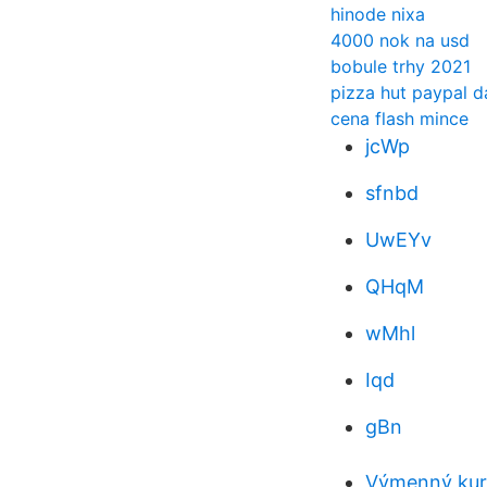
hinode nixa
4000 nok na usd
bobule trhy 2021
pizza hut paypal 
cena flash mince
jcWp
sfnbd
UwEYv
QHqM
wMhl
Iqd
gBn
Výmenný kurz