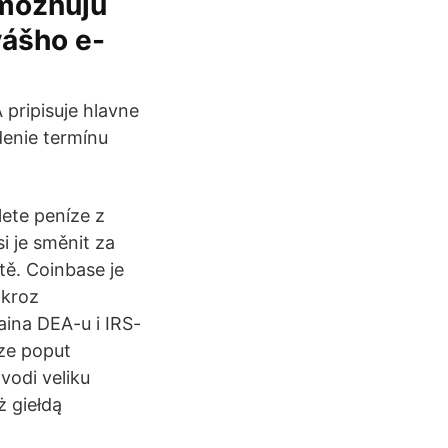
umožňujú
vášho e-
pripisuje hlavne
denie termínu
ete peníze z
i je směnit za
tě. Coinbase je
 kroz
ina DEA-u i IRS-
rze poput
vodi veliku
ż giełdą