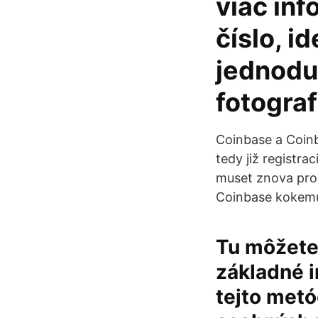
viac inf
číslo, i
jednodu
fotograf
Coinbase a Coinb
tedy již registra
muset znova proc
Coinbase kokemu
Tu môžete 
základné i
tejto metó