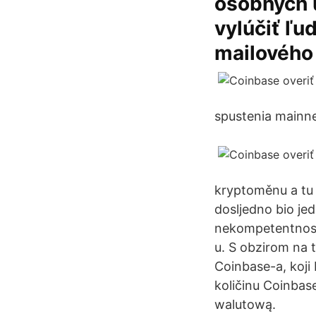
osobných 
vylúčiť ľu
mailového 
spustenia mainne
kryptoměnu a tu 
dosljedno bio je
nekompetentnost 
u. S obzirom na t
Coinbase-a, koji 
količinu Coinbas
walutową.