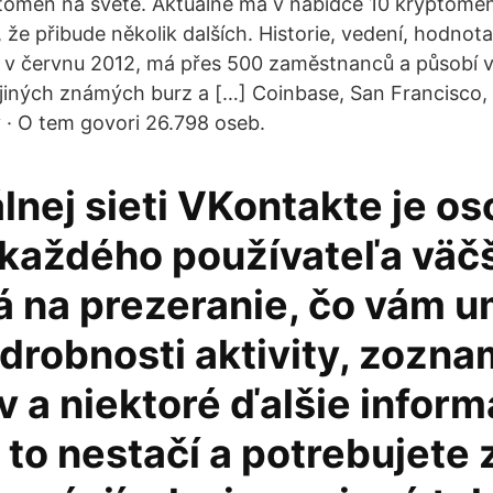
toměn na světě. Aktuálně má v nabídce 10 kryptoměn
 že přibude několik dalších. Historie, vedení, hodno
a v červnu 2012, má přes 500 zaměstnanců a působí 
jiných známých burz a […] Coinbase, San Francisco, C
· O tem govori 26.798 oseb.
lnej sieti VKontakte je o
 každého používateľa väč
á na prezeranie, čo vám 
odrobnosti aktivity, zozna
v a niektoré ďalšie inform
to nestačí a potrebujete 