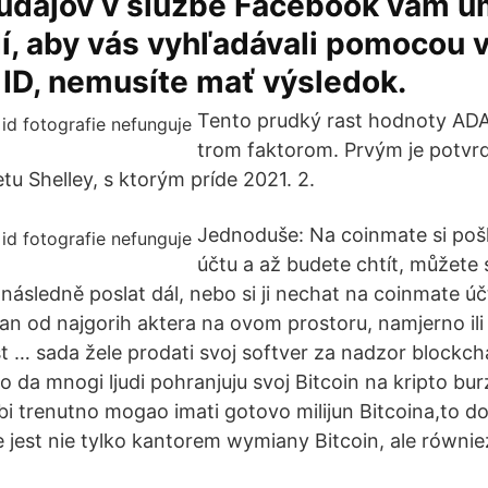
údajov v službe Facebook vám 
dí, aby vás vyhľadávali pomocou 
ID, nemusíte mať výsledok.
Tento prudký rast hodnoty ADA 
trom faktorom. Prvým je potvr
tu Shelley, s ktorým príde 2021. 2.
Jednoduše: Na coinmate si pošl
účtu a až budete chtít, můžete s
následně poslat dál, nebo si ji nechat na coinmate úč
dan od najgorih aktera na ovom prostoru, namjerno ili
… sada žele prodati svoj softver za nadzor blockcha
o da mnogi ljudi pohranjuju svoj Bitcoin na kripto bu
bi trenutno mogao imati gotovo milijun Bitcoina,to do
e jest nie tylko kantorem wymiany Bitcoin, ale równie