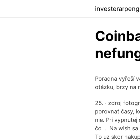
investerarpeng
Coinba
nefun
Poradna vyřeší va
otázku, brzy na 
25. · zdroj fotog
porovnať časy, 
nie. Pri vypnutej
čo … Na wish sa
To uz skor nakup