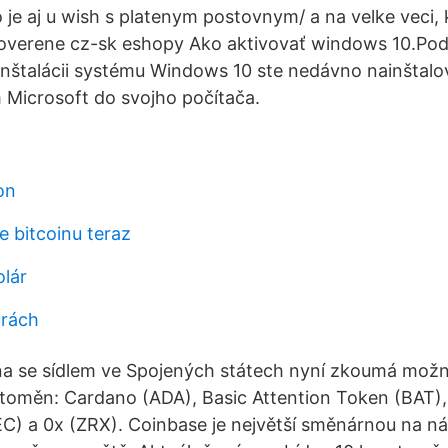
 je aj u wish s platenym postovnym/ a na velke veci, 
 overene cz-sk eshopy Ako aktivovať windows 10.Po
 inštalácii systému Windows 10 ste nedávno nainštalov
Microsoft do svojho počítača.
on
e bitcoinu teraz
olár
urách
a se sídlem ve Spojených státech nyní zkoumá možno
toměn: Cardano (ADA), Basic Attention Token (BAT),
C) a 0x (ZRX). Coinbase je největší směnárnou na ná