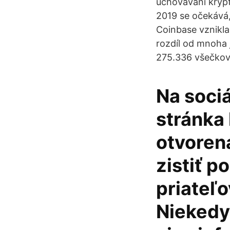
uchovávání kryp
2019 se očekává,
Coinbase vznikl
rozdíl od mnoha 
275.336 všečkov 
Na sociá
stránka
otvoren
zistiť p
priateľo
Niekedy 