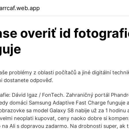
arrcaf.web.app
se overiť id fotografi
guje
še problémy z oblasti počítačů a jiné digitální techni
ni dostanete odpověď.
rafie: Dávid Igaz / FonTech. Zahraničný portál Phandr
kedy domáci Samsung Adaptive Fast Charge funguje 
 obrazovke sa model Galaxy S8 nabije už za 1 hodinu a
 velmi neoplati kupovat, ceny naoko dobre si kompe
 na Ali s dopravou zadarmo. Na drobnosti super, ak ti