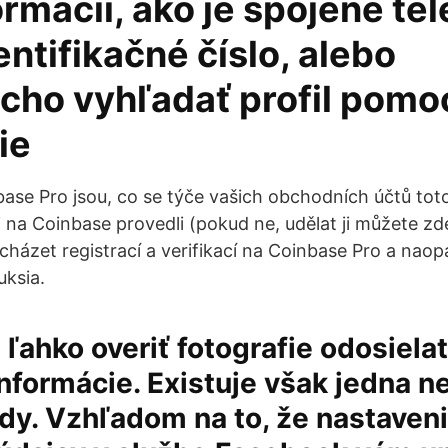
ormácií, ako je spojené te
dentifikačné číslo, alebo
cho vyhľadať profil pomo
ie
ase Pro jsou, co se týče vašich obchodních účtů tot
ci na Coinbase provedli (pokud ne, udělat ji můžete z
házet registrací a verifikací na Coinbase Pro a naop
ksia.
ľahko overiť fotografie odosielat
nformácie. Existuje však jedna 
dy. Vzhľadom na to, že nastaven