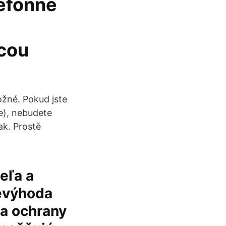
lefónne
cou
ožné. Pokud jste
de), nebudete
ak. Prostě
eľa a
nevýhoda
ia ochrany