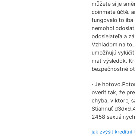
můžete si je směn
coinmate účtě. a
fungovalo to iba
nemohol odoslat 
odosielateľa a z
Vzhľadom na to,
umožňujú vylúčiť
mať výsledok. Kr
bezpečnostné otá
· Je hotovo.Pot
overiť tak, že pr
chyba, v ktorej 
Stiahnuť d3dx9_4
2458 sexuálnych
jak zvýšit kreditní 