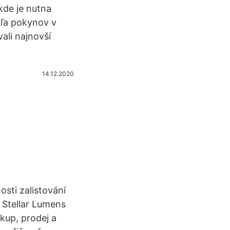
kde je nutna
dľa pokynov v
ali najnovší
14.12.2020
sti zalistování
 Stellar Lumens
kup, prodej a