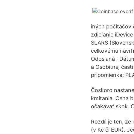
iných počítačov 
zdieľanie iDevice
SLARS (Slovensko
celkovému návrhu
Odoslaná : Dátum
a Osobitnej čast
pripomienka: PL
Čoskoro nastane 
kmitania. Cena b
očakávať skok. 
Rozdíl je ten, že
(v Kč či EUR). J