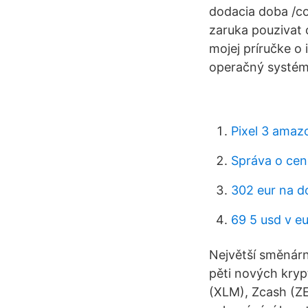
dodacia doba /co
zaruka pouzivat
mojej príručke o
operačný systém 
Pixel 3 amaz
Správa o cen
302 eur na d
69 5 usd v e
Největší směnárn
pěti nových kryp
(XLM), Zcash (ZE