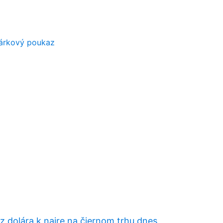
dárkový poukaz
 dolára k naire na čiernom trhu dnes