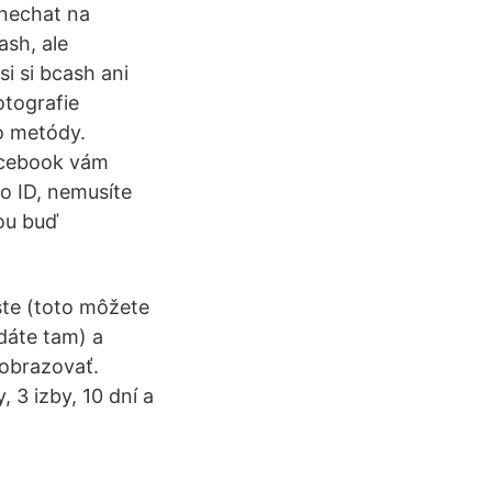
 nechat na
ash, ale
i si bcash ani
otografie
to metódy.
acebook vám
o ID, nemusíte
ou buď
te (toto môžete
adáte tam) a
zobrazovať.
 3 izby, 10 dní a