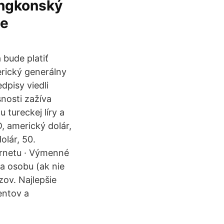
ongkonský
ie
 bude platiť
rický generálny
dpisy viedli
nosti zažíva
tureckej líry a
, americký dolár,
olár, 50.
ernetu · Výmenné
a osobu (ak nie
ov. Najlepšie
entov a