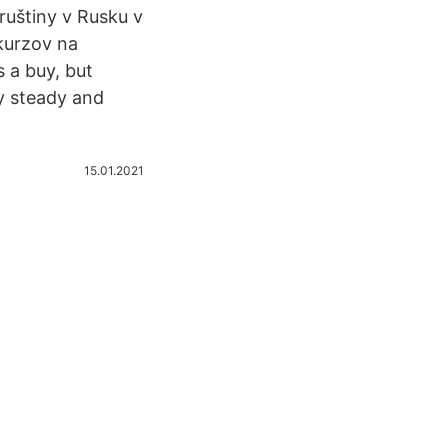
uštiny v Rusku v
kurzov na
 a buy, but
ay steady and
15.01.2021