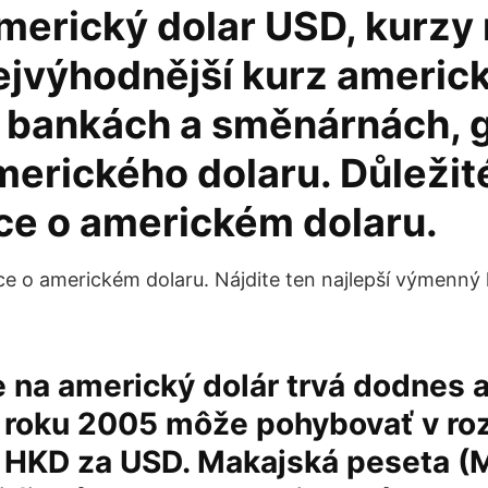
Americký dolar USD, kurzy
Nejvýhodnější kurz americ
v bankách a směnárnách, g
merického dolaru. Důležit
ce o americkém dolaru.
ce o americkém dolaru. Nájdite ten najlepší výmenný
e na americký dolár trvá dodnes
d roku 2005 môže pohybovať v r
5 HKD za USD. Makajská peseta (