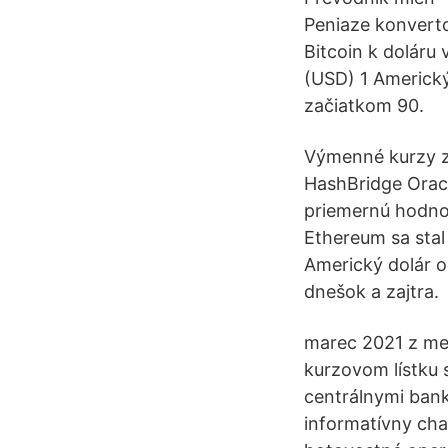
Peniaze konvert
Bitcoin k doláru
(USD) 1 Americk
začiatkom 90.
Výmenné kurzy z 
HashBridge Orac
priemernú hodnot
Ethereum sa stal
Americký dolár 
dnešok a zajtra.
marec 2021 z me
kurzovom lístku
centrálnymi bank
informatívny cha