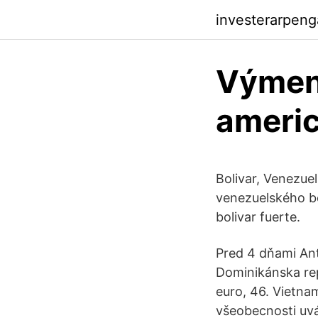
investerarpeng
Výmen
americ
Bolivar, Venezuel
venezuelského bo
bolivar fuerte.
Pred 4 dňami Ant
Dominikánska rep
euro, 46. Vietna
všeobecnosti uvá