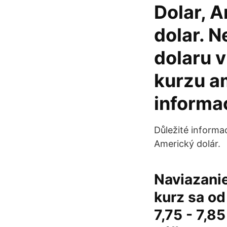
Dolar, 
dolar. 
dolaru 
kurzu a
informa
Důležité informa
Americký dolár.
Naviazani
kurz sa o
7,75 - 7,8