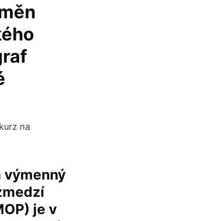
 měn
kého
raf
é
 kurz na
 a výmenný
ozmedzí
MOP) je v