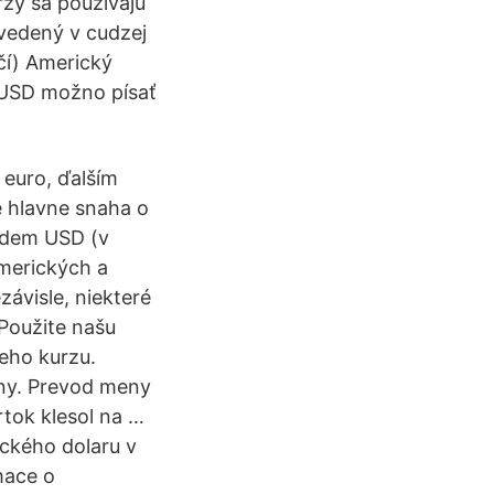
zy sa používajú
vedený v cudzej
ičí) Americký
e USD možno písať
 euro, ďalším
e hlavne snaha o
kódem USD (v
amerických a
závisle, niekteré
Použite našu
eho kurzu.
eny. Prevod meny
rtok klesol na …
ického dolaru v
mace o