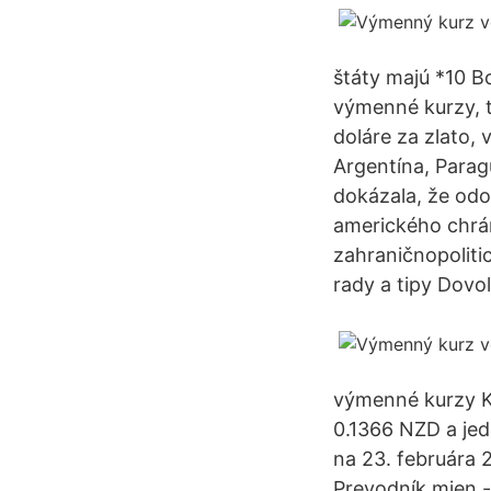
štáty majú *10 
výmenné kurzy, t
doláre za zlato, 
Argentína, Paragu
dokázala, že odo
amerického chrá
zahraničnopoliti
rady a tipy Dovo
výmenné kurzy Ko
0.1366 NZD a jed
na 23. februára 
Prevodník mien -