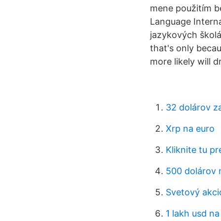
mene použitím be
Language Interna
jazykových školá
that's only becau
more likely will d
32 dolárov z
Xrp na euro
Kliknite tu p
500 dolárov 
Svetový akci
1 lakh usd na 