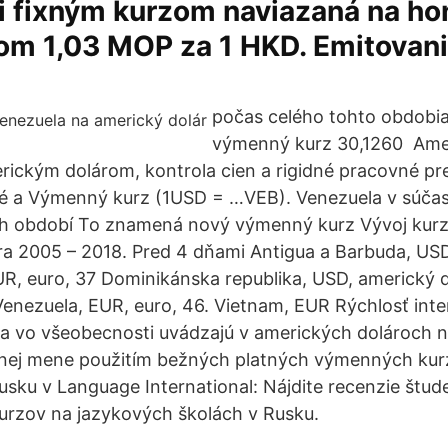
i fixným kurzom naviazaná na h
zom 1,03 MOP za 1 HKD. Emitovan
počas celého tohto obdobia
výmenný kurz 30,1260 Ame
rickým dolárom, kontrola cien a rigidné pracovné pre
ké a Výmenný kurz (1USD = …VEB). Venezuela v súčas
ch období To znamená nový výmenný kurz Vývoj kurzu 
a 2005 – 2018. Pred 4 dňami Antigua a Barbuda, USD
UR, euro, 37 Dominikánska republika, USD, americký d
enezuela, EUR, euro, 46. Vietnam, EUR Rýchlosť int
sa vo všeobecnosti uvádzajú v amerických dolároch n
anej mene použitím bežných platných výmenných kurz
Rusku v Language International: Nájdite recenzie štud
urzov na jazykových školách v Rusku.