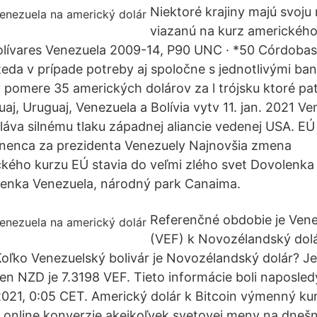
Niektoré krajiny majú svoj
viazanú na kurz americkéh
Bolívares Venezuela 2009-14, P90 UNC · *50 Córdoba
eda v prípade potreby aj spoločne s jednotlivými b
v pomere 35 amerických dolárov za l trójsku ktoré patr
aj, Uruguaj, Venezuela a Bolívia vytv 11. jan. 2021 V
láva silnému tlaku západnej aliancie vedenej USA. EÚ
nenca za prezidenta Venezuely Najnovšia zmena
ckého kurzu EÚ stavia do veľmi zlého svet Dovolenka
lenka Venezuela, národný park Canaima.
Referenčné obdobie je Vene
(VEF) k Novozélandský dol
ľko Venezuelský bolivár je Novozélandský dolár? J
en NZD je 7.3198 VEF. Tieto informácie boli naposled
2021, 0:05 CET. Americký dolár k Bitcoin výmenný ku
 online konverzie akejkoľvek svetovej meny na dnešn