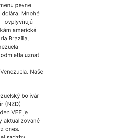
u menu pevne
o dolára. Mnohé
s ovplyvňujú
ankám americké
ia Brazília,
enezuela
 odmietla uznať
 Venezuela. Naše
zuelský bolivár
ár (NZD)
eden VEF je
y aktualizované
rz dnes.
ej sadzby.