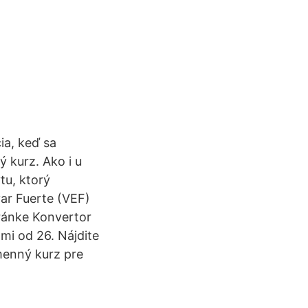
ia, keď sa
ý kurz. Ako i u
tu, ktorý
var Fuerte (VEF)
tránke Konvertor
mi od 26. Nájdite
menný kurz pre