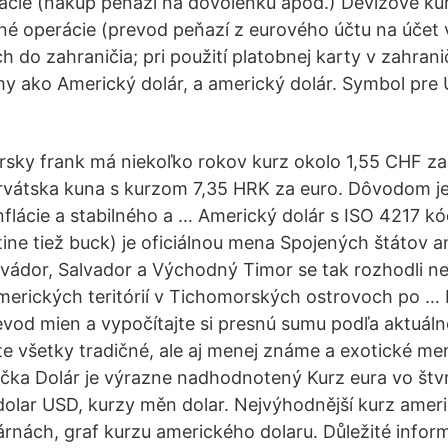
cie (nákup peňazí na dovolenku apod.) Devízové kur
é operácie (prevod peňazí z eurového účtu na účet 
h do zahraničia; pri použití platobnej karty v zahran
ámy ako Americký dolár, a americký dolár. Symbol pr
arsky frank má niekoľko rokov kurz okolo 1,55 CHF za
rvátska kuna s kurzom 7,35 HRK za euro. Dôvodom j
 inflácie a stabilného a … Americký dolár s ISO 4217 
tine tiež buck) je oficiálnou mena Spojených štátov 
Ekvádor, Salvador a Východný Timor se tak rozhodli ne
merických teritórií v Tichomorských ostrovoch po … 
evod mien a vypočítajte si presnú sumu podľa aktuáln
e všetky tradičné, ale aj menej známe a exotické m
ačka Dolár je výrazne nadhodnotený Kurz eura vo štv
dolar USD, kurzy měn dolar. Nejvýhodnější kurz amer
nách, graf kurzu amerického dolaru. Důležité infor