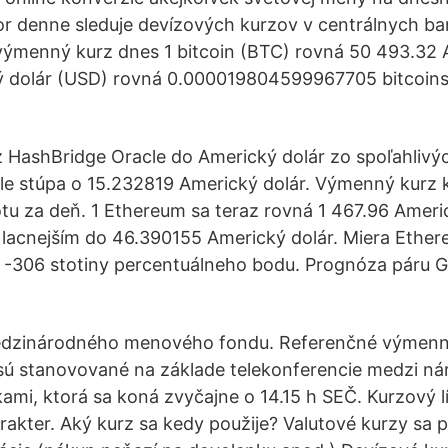
or denne sleduje devízových kurzov v centrálnych b
 výmenný kurz dnes 1 bitcoin (BTC) rovná 50 493.32 
ý dolár (USD) rovná 0.000019804599967705 bitcoins
HashBridge Oracle do Americký dolár zo spoľahlivýc
le stúpa o 15.232819 Americký dolár. Výmenný kurz
u za deň. 1 Ethereum sa teraz rovná 1 467.96 Americ
 lacnejším do 46.390155 Americký dolár. Miera Ethere
o -306 stotiny percentuálneho bodu. Prognóza páru 
dzinárodného menového fondu. Referenčné výmenn
 sú stanovované na základe telekonferencie medzi n
ami, ktorá sa koná zvyčajne o 14.15 h SEČ. Kurzový l
rakter. Aký kurz sa kedy použije? Valutové kurzy sa p