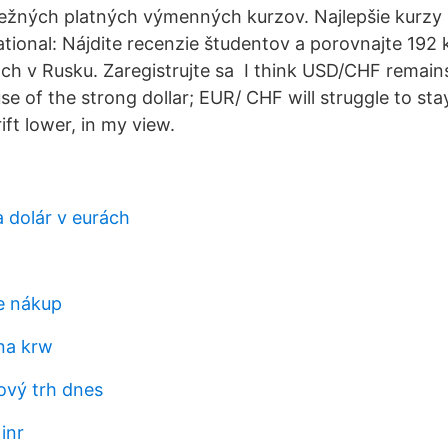
žných platných výmenných kurzov. Najlepšie kurzy r
tional: Nájdite recenzie študentov a porovnajte 192 
ch v Rusku. Zaregistrujte sa I think USD/CHF remains
se of the strong dollar; EUR/ CHF will struggle to st
rift lower, in my view.
a dolár v eurách
re nákup
na krw
ový trh dnes
inr