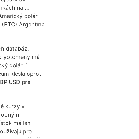
ankách na …
Americký dolár
 (BTC) Argentína
h databáz. 1
 kryptomeny má
ký dolár. 1
um klesla oproti
GBP USD pre
é kurzy v
árodnými
ístok má len
oužívajú pre