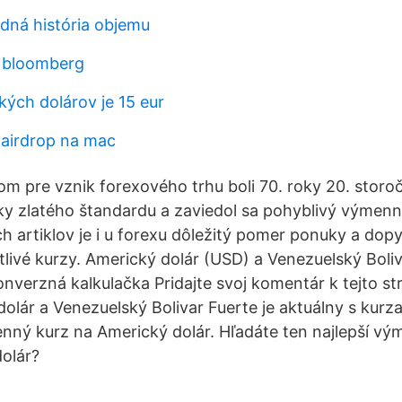
ná história objemu
x bloomberg
kých dolárov je 15 eur
 airdrop na mac
om pre vznik forexového trhu boli 70. roky 20. storoč
iky zlatého štandardu a zaviedol sa pohyblivý výmenn
 artiklov je i u forexu dôležitý pomer ponuky a dopy
tlivé kurzy. Americký dolár (USD) a Venezuelský Boli
verzná kalkulačka Pridajte svoj komentár k tejto s
olár a Venezuelský Bolivar Fuerte je aktuálny s kurza
enný kurz na Americký dolár. Hľadáte ten najlepší vý
olár?