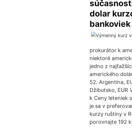
súčasnost
dolar kur
bankoviek
prokurátor k ame
niektoré americ
jedno z najťažší
amerického dolár
52. Argentína, E
Džibutsko, EUR V
k Ceny leteniek 
je sa v preferov
kurzy ruštiny v 
porovnajte 192 k