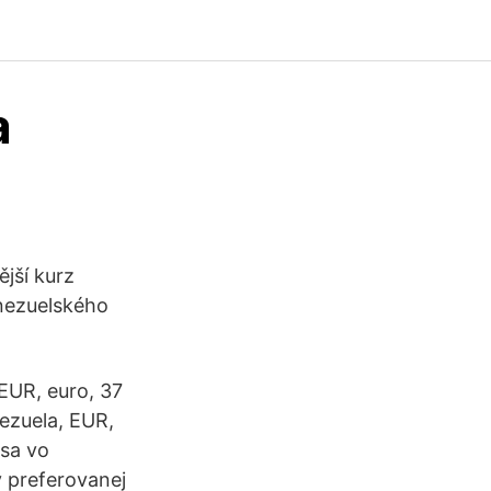
a
ější kurz
enezuelského
EUR, euro, 37
ezuela, EUR,
 sa vo
v preferovanej