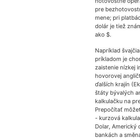
hotovostné operá
pre bezhotovostn
mene; pri platbác
dolár je tiež zn
ako $.
Napríklad švajči
príkladom je cho
zaistenie nízkej
hovorovej anglič
ďalších krajín (
štáty bývalých a
kalkulačku na pr
Prepočítať môžet
- kurzová kalkul
Dolar, Americký 
bankách a směnár