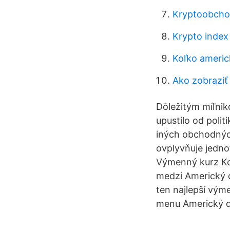
Kryptoobchod
Krypto inde
Koľko americ
Ako zobraziť
Dôležitým míľnik
upustilo od polit
iných obchodných
ovplyvňuje jedno
Výmenný kurz Kon
medzi Americký d
ten najlepší vým
menu Americký d