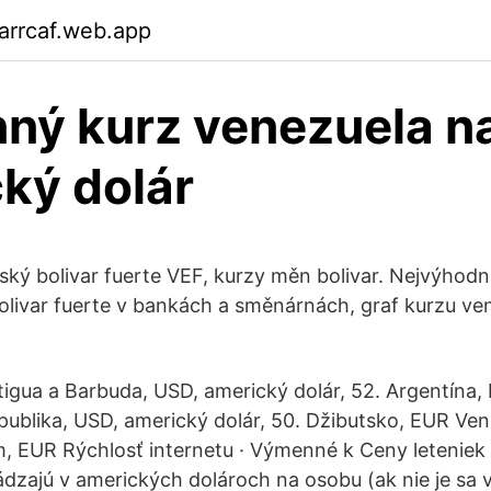
arrcaf.web.app
ný kurz venezuela n
ký dolár
ský bolivar fuerte VEF, kurzy měn bolivar. Nejvýhodn
livar fuerte v bankách a směnárnách, graf kurzu v
igua a Barbuda, USD, americký dolár, 52. Argentína, 
ublika, USD, americký dolár, 50. Džibutsko, EUR Ven
m, EUR Rýchlosť internetu · Výmenné k Ceny leteniek
dzajú v amerických dolároch na osobu (ak nie je sa 