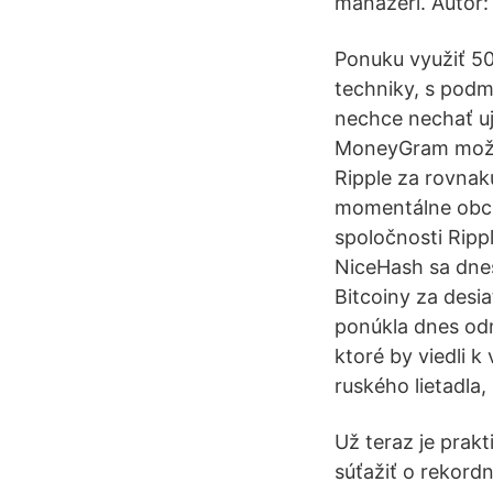
manažéri. Autor:
Ponuku využiť 50
techniky, s podm
nechce nechať uj
MoneyGram možno
Ripple za rovnak
momentálne obch
spoločnosti Ripp
NiceHash sa dnes
Bitcoiny za desi
ponúkla dnes odm
ktoré by viedli 
ruského lietadla
Už teraz je prakt
súťažiť o rekord