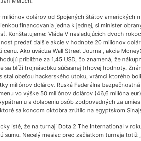
 Ján Meľuch.
 miliónov dolárov od Spojených štátov amerických 
ienkou financovania jedna k jednej, si minister obra
sť. Konštatujeme: Vláda V nasledujúcich dvoch roko
sť predať ďalšie akcie v hodnote 20 miliónov dolár
ú cenu. Ako uvádza Wall Street Journal, akcie Mone
odujú približne za 1,45 USD, čo znamená, že nákup
le sa blíži trojnásobku súčasnej trhovej hodnoty. Zn
 stal obeťou hackerského útoku, vrámci ktorého bol
atky miliónov dolárov. Ruská Federálna bezpečnostná
enu vo výške 50 miliónov dolárov (46,6 milióna eur)
k vypátraniu a dolapeniu osôb zodpovedných za umie
, ktoré sa koncom októbra zrútilo na egyptskom Sina
icky isté, že na turnaji Dota 2 The International v ro
nú sumu. Necelý mesiac pred začiatkom turnaja totiž „