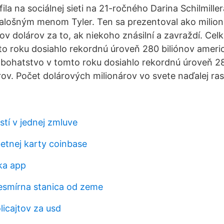
la na sociálnej sieti na 21-ročného Darina Schilmiller
alošným menom Tyler. Ten sa prezentoval ako milion
ov dolárov za to, ak niekoho znásilní a zavraždí. Ce
o roku dosiahlo rekordnú úroveň 280 biliónov ameri
bohatstvo v tomto roku dosiahlo rekordnú úroveň 28
ov. Počet dolárových milionárov vo svete naďalej ras
tí v jednej zmluve
etnej karty coinbase
ka app
vesmírna stanica od zeme
licajtov za usd