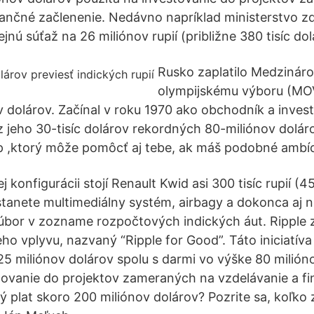
nančné začlenenie. Nedávno napríklad ministerstvo z
ejnú súťaž na 26 miliónov rupií (približne 380 tisíc dol
Rusko zaplatilo Medziná
olympijskému výboru (MO
v dolárov. Začínal v roku 1970 ako obchodník a inve
z jeho 30-tisíc dolárov rekordných 80-miliónov doláro
p ,ktorý môže pomôcť aj tebe, ak máš podobné ambíc
 konfigurácii stojí Renault Kwid asi 300 tisíc rupií (
stanete multimediálny systém, airbagy a dokonca aj n
úbor v zozname rozpočtových indických áut. Ripple 
ho vplyvu, nazvaný “Ripple for Good”. Táto iniciatíva
5 miliónov dolárov spolu s darmi vo výške 80 milión
tovanie do projektov zameraných na vzdelávanie a f
 plat skoro 200 miliónov dolárov? Pozrite sa, koľko z