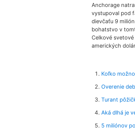
Anchorage natrafi
vystupoval pod f
dievčaťu 9 milión
bohatstvo v tomt
Celkové svetové 
amerických dolár
Koľko možnos
Overenie deb
Turant pôžič
Aká dlhá je 
5 miliónov po