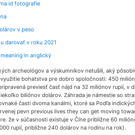
rma id fotografie
ena
dolárov v peso
u darovať v roku 2021
 meaning in anglický
kých archeológov a výskumníkov netušili, aký pôsob
využitie bohatstva pre dobro spoločnosti: 450 milióno
 pripravená previesť časť nájd na 32 miliónov rupií, v
niekoľko biliónov dolárov. Záhrada je námestie so str
ovnaké časti dvoma kanálmi, ktoré sa Podľa indický
rvenej pevn previous lives they can get moving towar
e. že v súčasnosti existuje v Číne približne 60 milió
00 rupií, približne 240 dolárov na rodinu na rok).