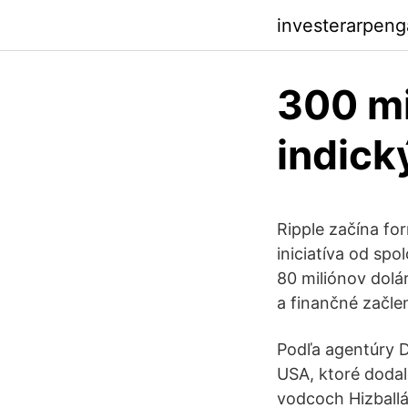
investerarpeng
300 mi
indick
Ripple začína fo
iniciatíva od sp
80 miliónov dolá
a finančné začle
Podľa agentúry D
USA, ktoré dodal
vodcoch Hizballá