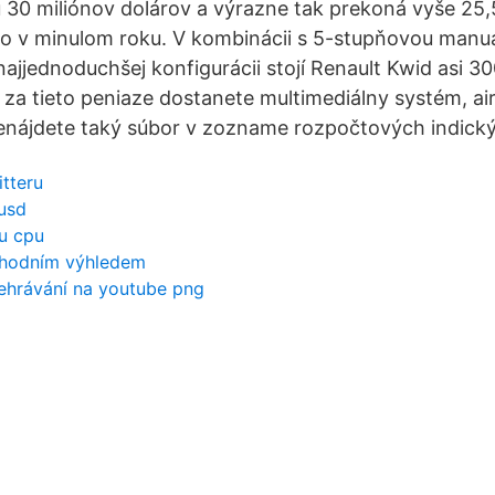
u 30 miliónov dolárov a výrazne tak prekoná vyše 25,
ilo v minulom roku. V kombinácii s 5-stupňovou manu
jjednoduchšej konfigurácii stojí Renault Kwid asi 300 
 za tieto peniaze dostanete multimediálny systém, a
nenájdete taký súbor v zozname rozpočtových indický
itteru
usd
u cpu
chodním výhledem
přehrávání na youtube png