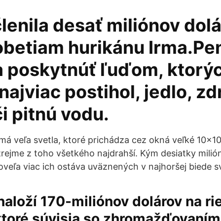
enila desať miliónov dol
betiam hurikánu Irma.Pe
 poskytnúť ľuďom, ktorý
najviac postihol, jedlo, z
i pitnú vodu.
 má veľa svetla, ktoré prichádza cez okná veľké 10×1
zrejme z toho všetkého najdrahší. Kým desiatky milión
oveľa viac ich ostáva uväznených v naj­horšej biede s
aloží 170-miliónov dolárov na ri
 ktoré súvisia so zhromažďovaní