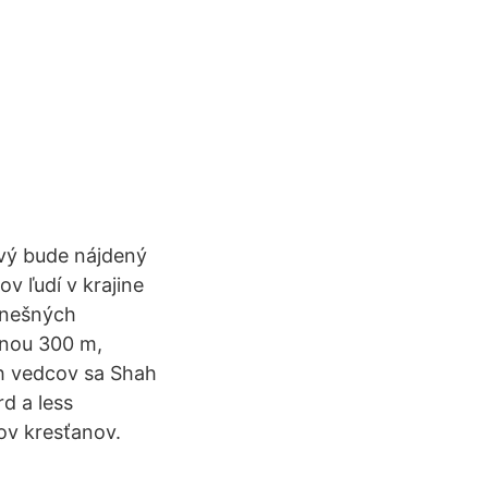
ivý bude nájdený
v ľudí v krajine
 dnešných
anou 300 m,
ch vedcov sa Shah
d a less
nov kresťanov.