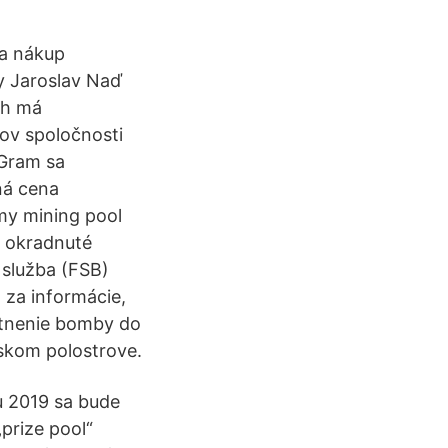
na nákup
ny Jaroslav Naď
ch má
ov spoločnosti
yGram sa
ná cena
ámy mining pool
i okradnuté
 služba (FSB)
 za informácie,
stnenie bomby do
jskom polostrove.
ku 2019 sa bude
prize pool“