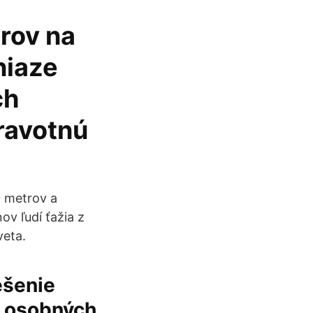
árov na
niaze
ch
dravotnú
0 metrov a
ov ľudí ťažia z
veta.
ešenie
m osobných