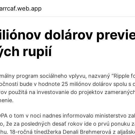
arrcaf.web.app
liónov dolárov previ
ých rupií
rmálny program sociálneho vplyvu, nazvaný “Ripple f
oločnosti bude v hodnote 25 miliónov dolárov spolu s 
rov použitá na investovanie do projektov zameranýc
nenie.
PA o tom v noci nadnes informovalo ministerstvo za
o, že za posledných desať rokov ide o prvú ponuku z
hu. 18-ročná tínedžerka Denali Brehmerová z aljašs