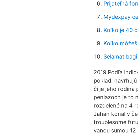
Prijateľná fo
Mydexpay c
Koľko je 40 
Koľko môžeš 
Selamat bagi
2019 Podľa indic
poklad. navrhujú 
či je jeho rodina
peniazoch je to 
rozdelené na 4 r
Jahan konal v če
troublesome futur
vanou sumou 12 0