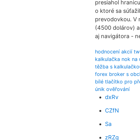
presiahol hranic
o ktoré sa súťaž
prevodovkou. V na
(4500 dolárov) a
aj navigátora - 
hodnocení akcií tw
kalkulačka nok na 
těžba s kalkulačko
forex broker s ob
bílé tlačítko pro 
únik ověřování
dxRv
CZfN
Sa
zRZg