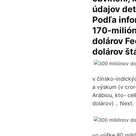
údajov det
Podľa info
170-milión
dolárov Fe
dolárov št
v čínsko-indický
a výskum (v cror
Arábiou, kto- ce
dolárov) .. Next.
vo výške 80 mili