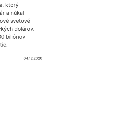
a, ktorý
ár a núkal
lkové svetové
ckých dolárov.
0 biliónov
tie.
04.12.2020