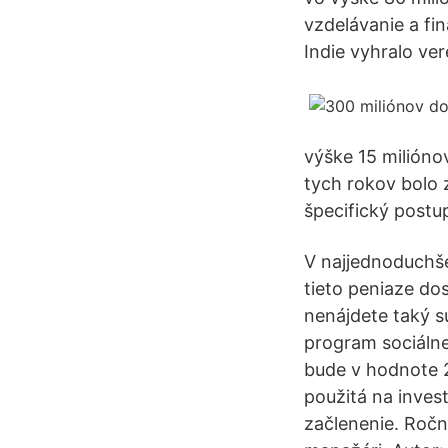
vzdelávanie a fi
Indie vyhralo ver
výške 15 milióno
tych rokov bolo 
špecifický postu
V najjednoduchšej
tieto peniaze do
nenájdete taký s
program sociálne
bude v hodnote 2
použitá na inves
začlenenie. Ročný