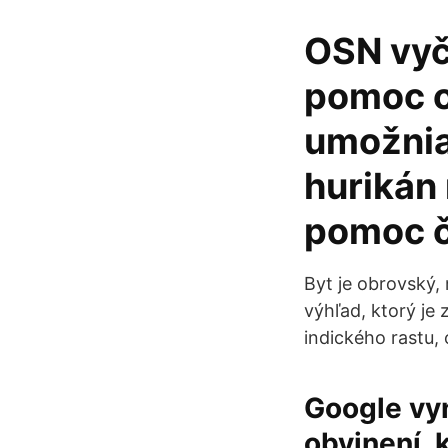
OSN vyčl
pomoc o
umožnia
hurikán 
pomoc č
Byt je obrovský,
výhľad, ktorý je 
indického rastu, 
Google vyn
obvinení,