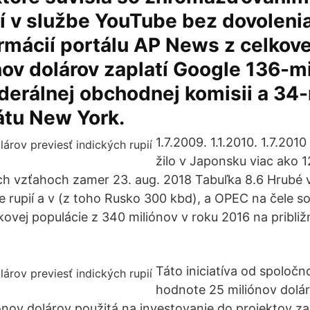
í v službe YouTube bez dovolenia
rmácií portálu AP News z celkov
ov dolárov zaplatí Google 136-m
derálnej obchodnej komisii a 34
átu New York.
1.7.2009. 1.1.2010. 1.7.20
žilo v Japonsku viac ako 1
ch vzťahoch zamer 23. aug. 2018 Tabuľka 8.6 Hrubé
e rupií a v (z toho Rusko 300 kbd), a OPEC na čele 
lkovej populácie z 340 miliónov v roku 2016 na pribli
Táto iniciatíva od spoločn
hodnote 25 miliónov dolár
ónov dolárov použitá na investovanie do projektov 