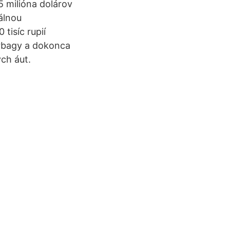
5 milióna dolárov
álnou
tisíc rupií
irbagy a dokonca
ch áut.