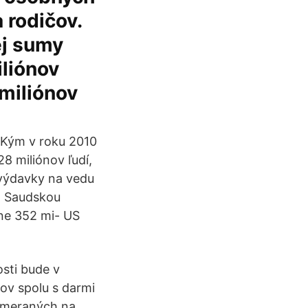
 rodičov.
ej sumy
iliónov
-miliónov
10 Kým v roku 2010
28 miliónov ľudí,
 výdavky na vedu
so Saudskou
žne 352 mi- US
osti bude v
ov spolu s darmi
zameraných na