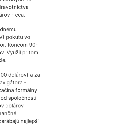
dravotníctva
árov - cca.
rodnému
V) pokutu vo
stor. Koncom 90-
v. Využil pritom
ie.
4500 dolárov) a za
avigátora -
začína formálny
 od spoločnosti
ov dolárov
inančné
arábajú najlepší