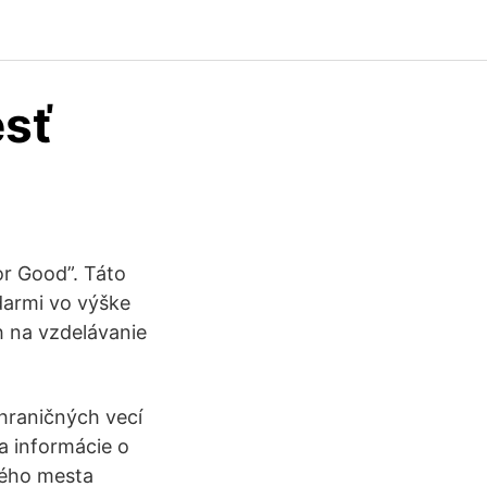
esť
or Good”. Táto
darmi vo výške
h na vzdelávanie
hraničných vecí
a informácie o
kého mesta