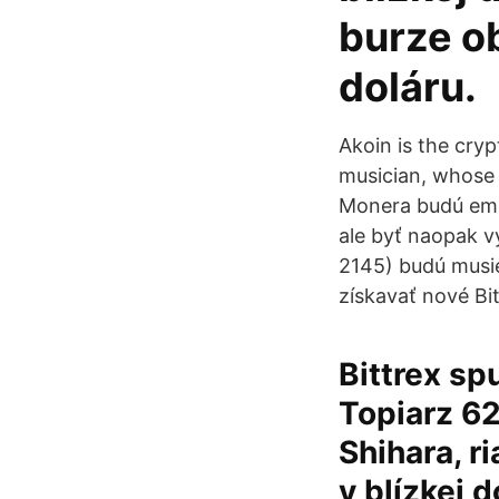
burze o
doláru.
Akoin is the cry
musician, whose 
Monera budú emi
ale byť naopak v
2145) budú musie
získavať nové Bi
Bittrex sp
Topiarz 62
Shihara, r
v blízkej 