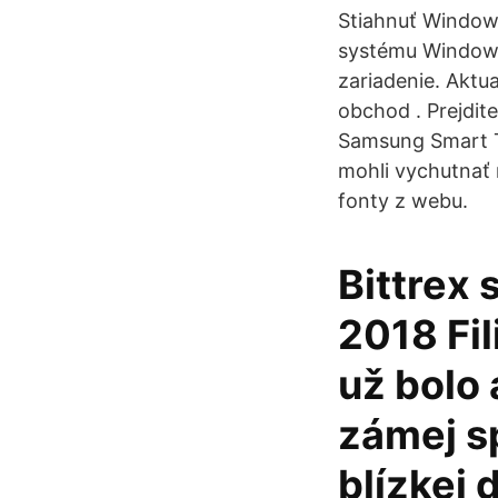
Stiahnuť Windows
systému Windows
zariadenie. Aktu
obchod . Prejdite
Samsung Smart TV
mohli vychutnať n
fonty z webu.
Bittrex 
2018 Fi
už bolo 
zámej sp
blízkej