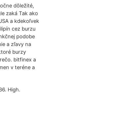
točne dôležité,
le zaká Tak ako
 USA a kdekoľvek
lipín cez burzu
unkčnej podobe
ie a zľavy na
ktoré burzy
ečo. bitfinex a
men v teréne a
6. High.