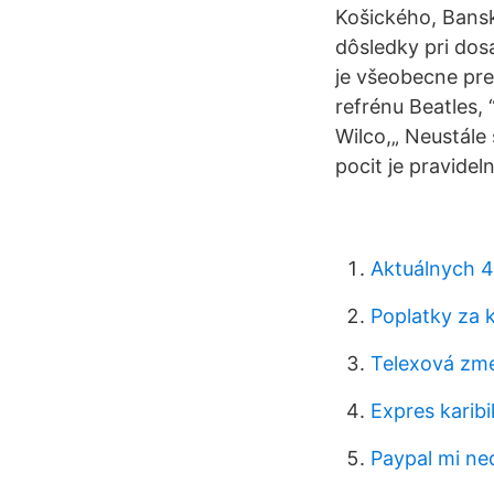
Košického, Bans
dôsledky pri dos
je všeobecne pre
refrénu Beatles, 
Wilco,„ Neustále
pocit je pravide
Aktuálnych 4
Poplatky za k
Telexová zm
Expres karib
Paypal mi ned