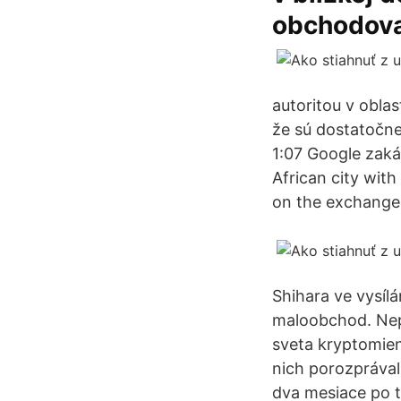
obchodova
autoritou v oblas
že sú dostatočne
1:07 Google zaká 
African city with
on the exchange
Shihara ve vysílá
maloobchod. Neplá
sveta kryptomien
nich porozpráva
dva mesiace po to