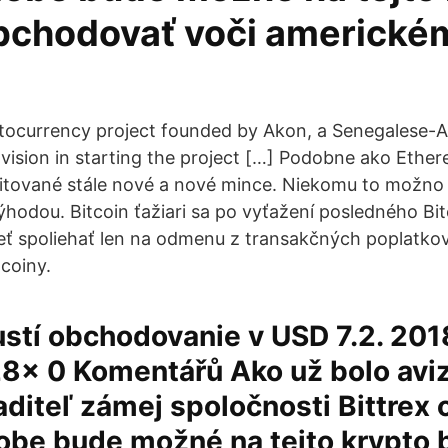
bchodovať voči americké
ptocurrency project founded by Akon, a Senegalese-
vision in starting the project […] Podobne ako Ether
tované stále nové a nové mince. Niekomu to možno 
ýhodou. Bitcoin ťažiari sa po vyťažení posledného Bit
ť spoliehať len na odmenu z transakčných poplatko
tcoiny.
ustí obchodovanie v USD 7.2. 2018
8x 0 Komentářů Ako už bolo aviz
iaditeľ zámej spoločnosti Bittrex 
dobe bude možné na tejto krypto 