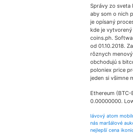
Správy zo sveta k
aby som o nich 
je opísaný proce
kde je vytvorený
coins.ph. Softw
od 01.10.2018. Z
rôznych menových
obchodujú s bitc
poloniex price p
jeden si všimne 
Ethereum (BTC-E
0.00000000. Low
lávový atom mobil
nás maršálové aukc
nejlepší cena ikon