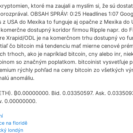
ryptomien, ktoré ma zaujali a myslím si, že sú dosta
porozprával. OBSAH SPRÁV: 0:25 Headlines 1:07 Goog
s z USA do Mexika to funguje aj opačne z Mexika do
 komerčne dostupný koridor firmou Ripple napr. do Fi
are Xrapid/ODL je na komerčnom trhu dostupný vo f
atiaľ čo bitcoin má tendenciu mať mierne cenové prém
 trhoch, ako je napríklad bitcoin, cny alebo inr, nie
oinom so značným poplatkom. bitcoinist vysvetľuje pr
remium rýchly pohľad na ceny bitcoin zo všetkých vý
malú anomáliu.
TH). ₿0.00000000. Bid. 0.03350597. Ask. 0.0335093
. 0.00000000.
ní
e na floridě
ický londýn