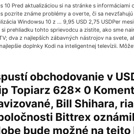
 10 Pred aktualizáciou si na stránke s informáciami 
 pozrite známe problémy a overte, či sa nevzťahujú
alizácia Windowsu 10 z … 9,95 USD 2,75 USDPer mesi
 si prehliadku tohto sprievodcu a zistite, ako sme nai
; dva z najlepších zábavných nástrojov na svete, aby
ajlepšie doplnky Kodi na inteligentnej televízii. Môže
spustí obchodovanie v USD
lip Topiarz 628x 0 Komen
avizované, Bill Shihara, ria
oločnosti Bittrex oznámil
 dobe bude možné na tejto