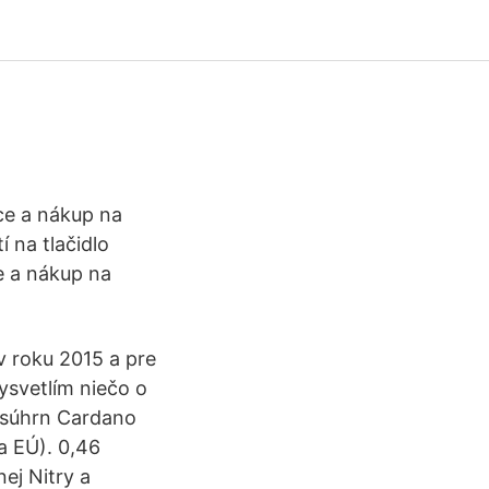
ace a nákup na
 na tlačidlo
e a nákup na
v roku 2015 a pre
ysvetlím niečo o
ť súhrn Cardano
ka EÚ). 0,46
ej Nitry a