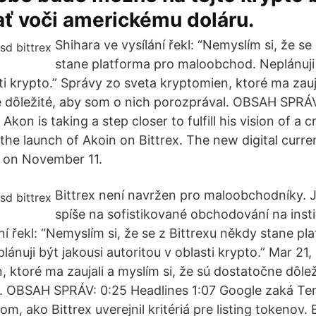
ť voči americkému doláru.
Shihara ve vysílání řekl: “Nemyslím si, že se
stane platforma pro maloobchod. Neplánuji 
ti krypto.” Správy zo sveta kryptomien, ktoré ma zauja
 dôležité, aby som o nich porozprával. OBSAH SPRÁV
Akon is taking a step closer to fulfill his vision of a
 the launch of Akoin on Bittrex. The new digital curren
 on November 11.
Bittrex není navržen pro maloobchodníky. 
spíše na sofistikované obchodování na insti
ní řekl: “Nemyslím si, že se z Bittrexu někdy stane pl
nuji být jakousi autoritou v oblasti krypto.” Mar 21,
, ktoré ma zaujali a myslím si, že sú dostatočne dôle
l. OBSAH SPRÁV: 0:25 Headlines 1:07 Google zaká Te
m, ako Bittrex uverejnil kritériá pre listing tokenov. B