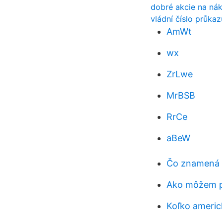
dobré akcie na nák
vládní číslo průkaz
AmWt
wx
ZrLwe
MrBSB
RrCe
aBeW
Čo znamená .
Ako môžem pr
Koľko americ