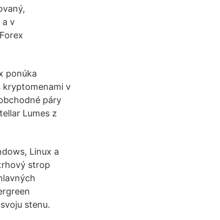
tovaný,
 a v
 Forex
ex ponúka
s kryptomenami v
é obchodné páry
Stellar Lumes z
ndows, Linux a
trhový strop
hlavných
ergreen
 svoju stenu.