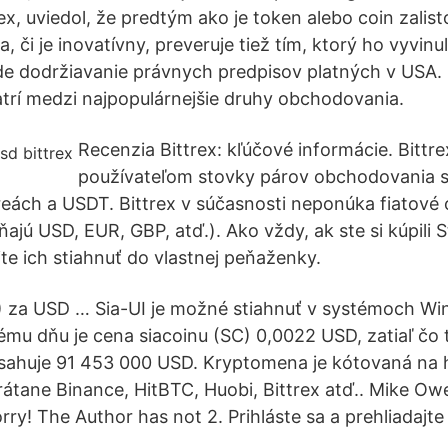
ex, uviedol, že predtým ako je token alebo coin zalis
 či je inovatívny, preveruje tiež tím, ktorý ho vyvinul
e dodržiavanie právnych predpisov platných v USA.
rí medzi najpopulárnejšie druhy obchodovania.
Recenzia Bittrex: kľúčové informácie. Bittr
používateľom stovky párov obchodovania 
reách a USDT. Bittrex v súčasnosti neponúka fiatov
ňajú USD, EUR, GBP, atď.). Ako vždy, ak ste si kúpili 
te ich stiahnuť do vlastnej peňaženky.
I) za USD … Sia-UI je možné stiahnuť v systémoch Wi
u dňu je cena siacoinu (SC) 0,0022 USD, zatiaľ čo 
osahuje 91 453 000 USD. Kryptomena je kótovaná na 
átane Binance, HitBTC, Huobi, Bittrex atď.. Mike Ow
rry! The Author has not 2. Prihláste sa a prehliadajte