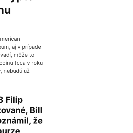
mu
American
eum, aj v prípade
vadí, môže to
coinu (cca v roku
v, nebudú už
 Filip
ované, Bill
oznámil, že
burze