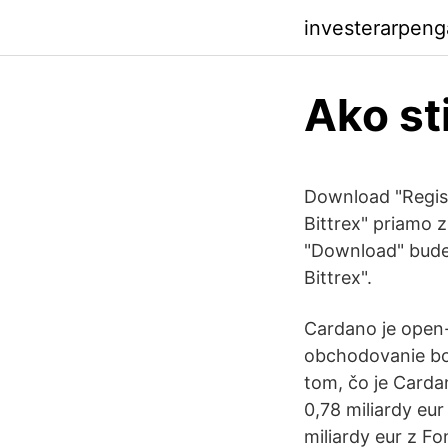
investerarpeng
Ako st
Download "Regist
Bittrex" priamo z
"Download" bude
Bittrex".
Cardano je open-
obchodovanie bol
tom, čo je Carda
0,78 miliardy eur
miliardy eur z F