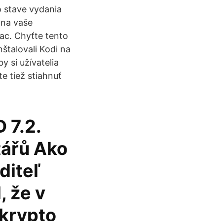
o stave vydania
 na vaše
ac. Chyťte tento
nštalovali Kodi na
 si užívatelia
te tiež stiahnuť
 7.2.
tářů Ako
diteľ
, že v
 krypto