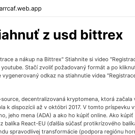
arrcaf.web.app
iahnuť z usd bittrex
race a nákup na Bittrex" Stiahnite si video "Registr
 youtube. Stačí zvoliť požadovaný formát a po kliknutí
 vygenerovaný odkaz na stiahnutie videa "Registrac
source, decentralizovaná kryptomena, ktorá začala 
a k dispozícii až v októbri 2017. V tomto príspevku v
no, jeho mena (ADA) a ako ho kúpiť online. Ako kúpi
 z balíka React-EU (ďalšia súčasť protikrízového balí
ondu spravodlivej transformácie (podpora regiónu horn