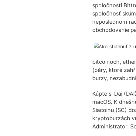
spoločnosti Bittr
spoločnosť skúma,
neposlednom rad
obchodovanie pat
bitcoinoch, ethe
(páry, ktoré zahŕ
burzy, nezabudni
Kúpte si Dai (DA
macOS. K dnešném
Siacoinu (SC) d
kryptoburzách vr
Administrator. So