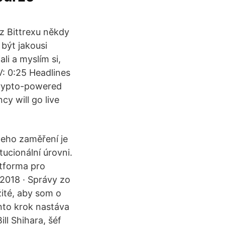
 z Bittrexu někdy
být jakousi
li a myslím si,
: 0:25 Headlines
 crypto-powered
cy will go live
Jeho zaměření je
tucionální úrovni.
atforma pro
 2018 · Správy zo
žité, aby som o
nto krok nastáva
ill Shihara, šéf