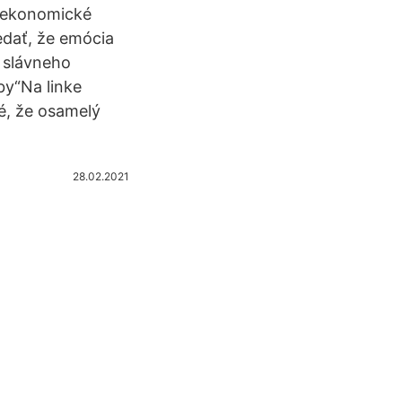
a ekonomické
edať, že emócia
 slávneho
by“Na linke
né, že osamelý
28.02.2021