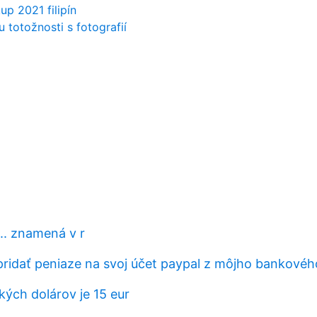
up 2021 filipín
u totožnosti s fotografií
. znamená v r
idať peniaze na svoj účet paypal z môjho bankovéh
kých dolárov je 15 eur