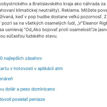
kobystrického a Bratislavského kraja ako náhrada z
ahovaní klimatickej neutrality). Reklama. Môžete pov
žívaná, keď v pop hudbe dostane veľkú pozornosť. Z
“ pozri sa na všetkých osamelých ľudí, „V“Eleanor Rig
 sa usmievaj “Od„Ako bojovať proti osamelosti“Je jas
lnou súčasťou ľudského stavu.
0 najlepších zásahov
artu v hotovosti v aplikácii atm
enáreň
iku dolár a peso dominicano
ovolí posielať peniaze