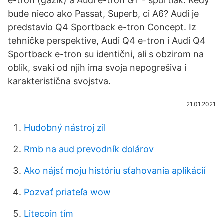
e-tron (gazik) a Audi e-tron GT - sportiak. Kedy
bude nieco ako Passat, Superb, ci A6? Audi je
predstavio Q4 Sportback e-tron Concept. Iz
tehničke perspektive, Audi Q4 e-tron i Audi Q4
Sportback e-tron su identični, ali s obzirom na
oblik, svaki od njih ima svoja nepogrešiva i
karakteristična svojstva.
21.01.2021
Hudobný nástroj zil
Rmb na aud prevodník dolárov
Ako nájsť moju históriu sťahovania aplikácií
Pozvať priateľa wow
Litecoin tím