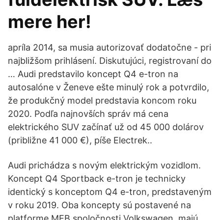
mere her!
apríla 2014, sa musia autorizovať dodatočne - pri
najbližšom prihlásení. Diskutujúci, registrovaní do
… Audi predstavilo koncept Q4 e-tron na
autosalóne v Ženeve ešte minulý rok a potvrdilo,
že produkčný model predstavia koncom roku
2020. Podľa najnovších správ má cena
elektrického SUV začínať už od 45 000 dolárov
(približne 41 000 €), píše Electrek..
Audi prichádza s novým elektrickým vozidlom.
Koncept Q4 Sportback e-tron je technicky
identický s konceptom Q4 e-tron, predstaveným
v roku 2019. Oba koncepty sú postavené na
platforme MEB spoločnosti Volkswagen, majú