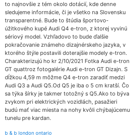
to najnovšie z tém okolo dotácií, kde denne
sledujeme informácie, či je všetko na Slovensku
transparentné. Bude to štúdia športovo-
úžitkového kupé Audi Q4 e-tron, z ktorej vyvinú
sériový model. Vzhľadovo to bude ďalšie
pokračovanie známeho dizajnérskeho jazyka, v
ktorého štýle postavili doterajšie modely e-tron.
Charakterizujú ho kr 2/10/2021 Fotka Audi e-tron
GT quattroz fotogalérie Audi e-tron GT Dizajn. S
dĺžkou 4,59 m môžme Q4 e-tron zaradiť medzi
Audi Q3 a Audi Q5.Od Q5 je iba o 5 cm kratší. Čo
sa týka šírky je takmer totožný s Q5.Ako to býva
zvykom pri elektrických vozidlách, pasažieri
budú mať viac miesta na nohy kvôli chýbajúcemu
tunelu pre kardan.
b & b london ontario