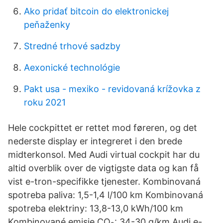
Ako pridať bitcoin do elektronickej
peňaženky
Stredné trhové sadzby
Aexonické technológie
Pakt usa - mexiko - revidovaná krížovka z
roku 2021
Hele cockpittet er rettet mod føreren, og det
nederste display er integreret i den brede
midterkonsol. Med Audi virtual cockpit har du
altid overblik over de vigtigste data og kan få
vist e-tron-specifikke tjenester. Kombinovaná
spotreba paliva: 1,5-1,4 l/100 km Kombinovaná
spotreba elektriny: 13,8-13,0 kWh/100 km
Kombinované emisie CO₂: 34-30 g/km Audi e-