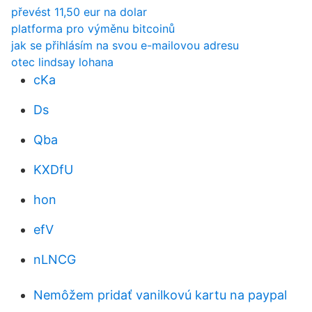
převést 11,50 eur na dolar
platforma pro výměnu bitcoinů
jak se přihlásím na svou e-mailovou adresu
otec lindsay lohana
cKa
Ds
Qba
KXDfU
hon
efV
nLNCG
Nemôžem pridať vanilkovú kartu na paypal