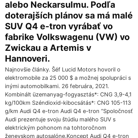
alebo Neckarsulmu. Podľa
doterajších plánov sa má malé
SUV Q4 e-tron vyrábať vo
fabrike Volkswagenu (VW) vo
Zwickau a Artemis v
Hannoveri.
Najnovšie články. Šéf Lucid Motors hovoril o
elektromobile za 25 000 $ a možnej spolupráci s
inými automobilkami. 26 februára, 2021.
Kombinált üzemanyag-fogyasztás*: CNG 3,9-4,1
kg/100km Széndioxid-kibocsátás*: CNG 105-113
g/km Audi Q4 e-tron Audi Q4 e-tron “Spoločnosť
Audi prezentuje svoju štúdiu malého SUV s
elektrickým pohonom na tohtoročnom
ženevskom autosalóne.Koncept Audi Q4 e-tron