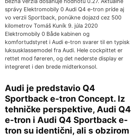
bežná verzia dosahuje hodnotu 0.27. Aktuálne
správy Elektromobily 0 Audi Q4 e-tron príde aj
vo verzii Sportback, ponúkne dojazd cez 500
kilometrov Tomáš Kuník 9. júla 2020
Elektromobily 0 Både kabinen og
komfortudstyret i Audi e-tron svarer til en typisk
luksusklassemodel fra Audi. Hele cockpittet er
rettet mod føreren, og det nederste display er
integreret i den brede midterkonsol.
Audi je predstavio Q4
Sportback e-tron Concept. Iz
tehničke perspektive, Audi Q4
e-tron i Audi Q4 Sportback e-
tron su identični, ali s obzirom