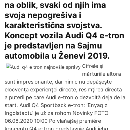
na oblik, svaki od njih ima
svoja nepogrešiva i
karakteristična svojstva.
Koncept vozila Audi Q4 e-tron
je predstavljen na Sajmu
automobila u Ženevi 2019.
Cifrele şi
mărturiile altora
sunt impresionante, dar nimic nu depăşeşte
elocvenţa experienţei directe, resimţirea directă
a puterii pe care Audi e-tron o dezvoltă deja de la
start. Audi Q4 Sportback e-tron: ‘Enyaq z
Ingolstadtu‘ je už za rohom Novinky FOTO
06.08.2020 10:00 Po vlaňajšej premiére
konceptu Q4 e-tron predstavuje Audi jeho