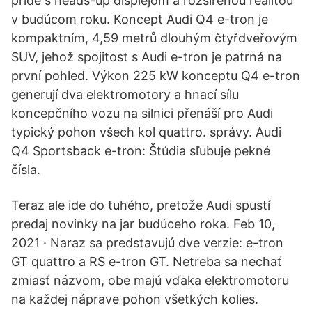
príde s heads-up displejom a rozšírenou realitou
v budúcom roku. Koncept Audi Q4 e-tron je
kompaktním, 4,59 metrů dlouhým čtyřdveřovým
SUV, jehož spojitost s Audi e-tron je patrná na
první pohled. Výkon 225 kW konceptu Q4 e-tron
generují dva elektromotory a hnací sílu
koncepčního vozu na silnici přenáší pro Audi
typický pohon všech kol quattro. správy. Audi
Q4 Sportsback e-tron: Štúdia sľubuje pekné
čísla.
Teraz ale ide do tuhého, pretože Audi spustí
predaj novinky na jar budúceho roka. Feb 10,
2021 · Naraz sa predstavujú dve verzie: e-tron
GT quattro a RS e-tron GT. Netreba sa nechať
zmiasť názvom, obe majú vďaka elektromotoru
na každej náprave pohon všetkých kolies.