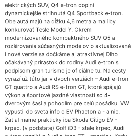
elektrických SUV, Q4 e-tron doplní
dynamickejšie strihnutá Q4 Sportback e-tron.
Obe autá majú na dĺžku 4,6 metra a mali by
konkurovať Tesle Model Y. Okrem
modernizovaného kompaktného SUV Q5 a
rozširovania súčasných modelov o aktualizované
i nové verzie sa dočkáme aj atraktívnej Dlho
očakávaný prírastok do rodiny Audi e-tron s
podpisom gran turismo je oficiálne tu. Na cesty
vyrazí už túto jar v dvoch verziách – Audi e-tron
GT quattro a Audi RS e-tron GT, ktoré spájajú
výkon a športové jazdné vlastnosti so 4-
dverovým šasi a pohodlím pre celú posádku. VW
vypustil do sveta info o EV Phaeton a - a nic.
Zatial mame prakticky iba Skoda Citigo EV -
krpec, (v podstate) Golf iD3 - stale krpec, Audi