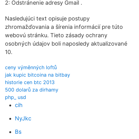
2: Odstránenie adresy Gmail .
Nasledujúci text opisuje postupy
zhromažďovania a šírenia informácií pre túto
webovú stránku. Tieto zásady ochrany
osobných údajov boli naposledy aktualizované
10.
ceny výměnných loftů
jak kupic bitcoina na bitbay
historie cen btc 2013
500 dolarů za dirhamy
php_ usd
cih
NyJkc
Bs