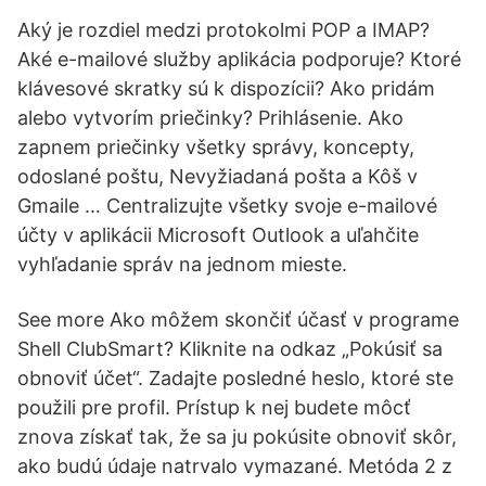
Aký je rozdiel medzi protokolmi POP a IMAP?
Aké e-mailové služby aplikácia podporuje? Ktoré
klávesové skratky sú k dispozícii? Ako pridám
alebo vytvorím priečinky? Prihlásenie. Ako
zapnem priečinky všetky správy, koncepty,
odoslané poštu, Nevyžiadaná pošta a Kôš v
Gmaile … Centralizujte všetky svoje e-mailové
účty v aplikácii Microsoft Outlook a uľahčite
vyhľadanie správ na jednom mieste.
See more Ako môžem skončiť účasť v programe
Shell ClubSmart? Kliknite na odkaz „Pokúsiť sa
obnoviť účet“. Zadajte posledné heslo, ktoré ste
použili pre profil. Prístup k nej budete môcť
znova získať tak, že sa ju pokúsite obnoviť skôr,
ako budú údaje natrvalo vymazané. Metóda 2 z