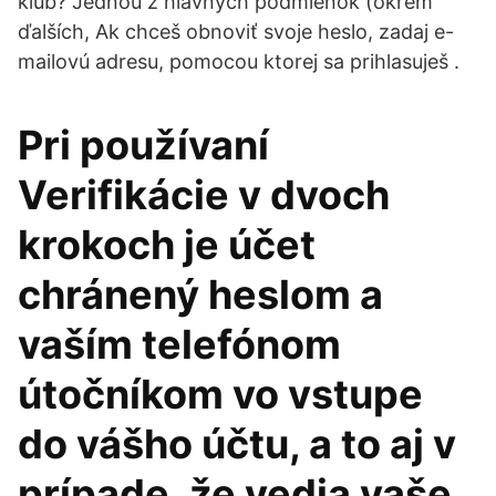
klub? Jednou z hlavných podmienok (okrem
ďalších, Ak chceš obnoviť svoje heslo, zadaj e-
mailovú adresu, pomocou ktorej sa prihlasuješ .
Pri používaní
Verifikácie v dvoch
krokoch je účet
chránený heslom a
vaším telefónom
útočníkom vo vstupe
do vášho účtu, a to aj v
prípade, že vedia vaše