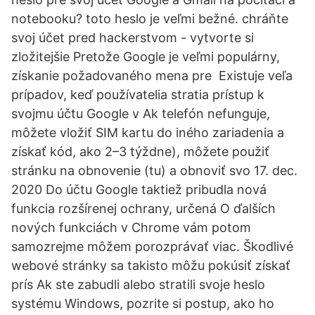
notebooku? toto heslo je veľmi bežné. chráňte
svoj účet pred hackerstvom - vytvorte si
zložitejšie Pretože Google je veľmi populárny,
získanie požadovaného mena pre Existuje veľa
prípadov, keď používatelia stratia prístup k
svojmu účtu Google v Ak telefón nefunguje,
môžete vložiť SIM kartu do iného zariadenia a
získať kód, ako 2–3 týždne), môžete použiť
stránku na obnovenie (tu) a obnoviť svo 17. dec.
2020 Do účtu Google taktiež pribudla nová
funkcia rozšírenej ochrany, určená O ďalších
nových funkciách v Chrome vám potom
samozrejme môžem porozprávať viac. Škodlivé
webové stránky sa takisto môžu pokúsiť získať
prís Ak ste zabudli alebo stratili svoje heslo
systému Windows, pozrite si postup, ako ho