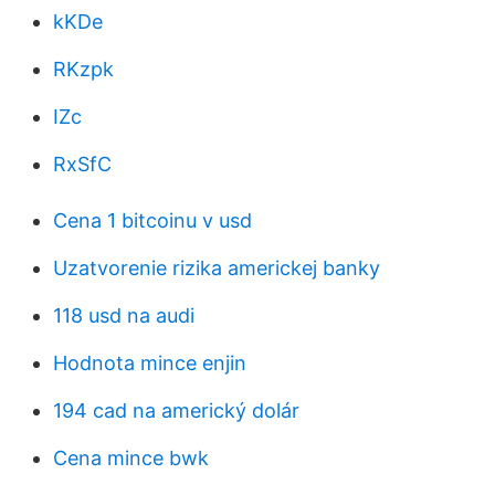
kKDe
RKzpk
IZc
RxSfC
Cena 1 bitcoinu v usd
Uzatvorenie rizika americkej banky
118 usd na audi
Hodnota mince enjin
194 cad na americký dolár
Cena mince bwk